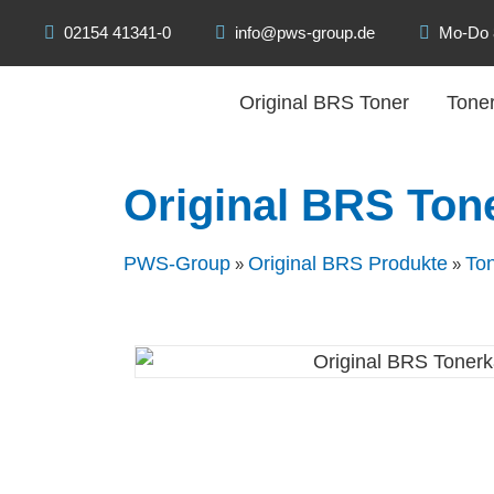
02154 41341-0
info@pws-group.de
Mo-Do 8
Original BRS Toner
Toner
Original BRS To
PWS-Group
Original BRS Produkte
To
»
»