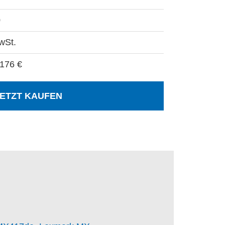
0
wSt.
1176 €
ETZT KAUFEN