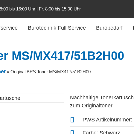
:00 bis 16:00 Uhr | Fr. 8:00 bis 15:00 Uhr
service
Bürotechnik Full Service
Bürobedarf
ner MS/MX417/51B2H00
ner
»
Original BRS Toner MS/MX417/51B2H00
Nachhaltige Tonerkartusche
zum Originaltoner
PWS Artikelnumme
Farbe: Schwarz