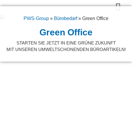
Original BRS Toner
Bürotechnik Full Service
Wie wir arbeiten
PWS-Group
»
Bürobedarf
»
Green Office
Green Office
STARTEN SIE JETZT IN EINE GRÜNE ZUKUNFT
MIT UNSEREN UMWELTSCHONENDEN BÜROARTIKELN!