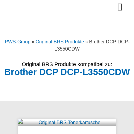
Original BRS Toner
Bürotechnik Full Service
Wie wir arbeiten
PWS-Group
»
Original BRS Produkte
»
Brother DCP DCP-
L3550CDW
Original BRS Produkte kompatibel zu:
Brother DCP DCP-L3550CDW